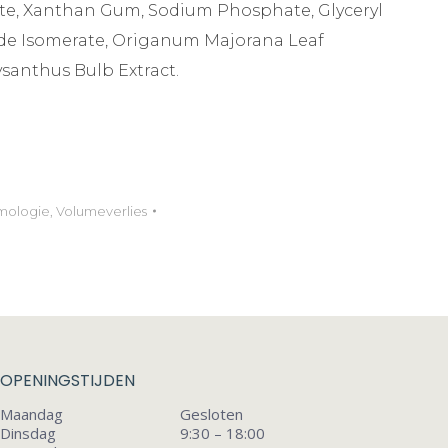
e, Xanthan Gum, Sodium Phosphate, Glyceryl
ide Isomerate, Origanum Majorana Leaf
ysanthus Bulb Extract.
mologie
,
Volumeverlies
OPENINGSTIJDEN
Maandag
Gesloten
Dinsdag
9:30 – 18:00