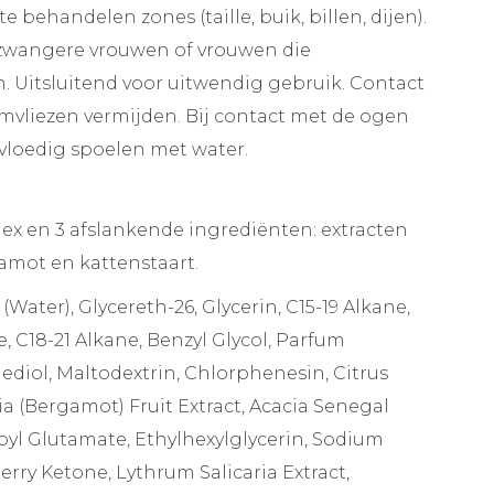
 behandelen zones (taille, buik, billen, dijen).
 zwangere vrouwen of vrouwen die
. Uitsluitend voor uitwendig gebruik. Contact
mvliezen vermijden. Bij contact met de ogen
ervloedig spoelen met water.
 en 3 afslankende ingrediënten: extracten
amot en kattenstaart.
Water), Glycereth-26, Glycerin, C15-19 Alkane,
, C18-21 Alkane, Benzyl Glycol, Parfum
ediol, Maltodextrin, Chlorphenesin, Citrus
 (Bergamot) Fruit Extract, Acacia Senegal
yl Glutamate, Ethylhexylglycerin, Sodium
rry Ketone, Lythrum Salicaria Extract,