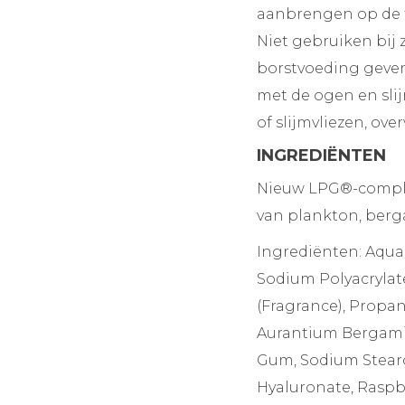
aanbrengen op de te
Niet gebruiken bij
borstvoeding geven
met de ogen en slij
of slijmvliezen, ov
INGREDIËNTEN
Nieuw LPG®-complex
van plankton, berg
Ingrediënten: Aqua (
Sodium Polyacrylate
(Fragrance), Propan
Aurantium Bergamia
Gum, Sodium Stearo
Hyaluronate, Raspbe