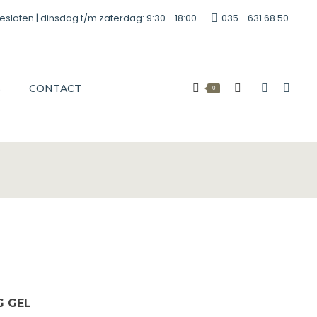
oten | dinsdag t/m zaterdag: 9:30 - 18:00
035 - 631 68 50
S
CONTACT
0
Zoeken:
Faceboo
Inst
page
page
opens
open
in
in
new
new
window
win
G GEL