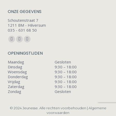
ONZE GEGEVENS
Schoutenstraat 7
1211 BM - Hilversum
035 - 631 68 50
Vind ons op:
Facebook
Instagram
Mail
page
page
page
OPENINGSTIJDEN
opens
opens
opens
Maandag
Gesloten
in
in
in
Dinsdag
9:30 – 18:00
new
new
new
Woensdag
9:30 – 18:00
window
window
window
Donderdag
9:30 – 18:00
Vrijdag
9:30 – 18:00
Zaterdag
9:30 – 18:00
Zondag
Gesloten
© 2024 Jeunesse. Alle rechten voorbehouden |
Algemene
voorwaarden