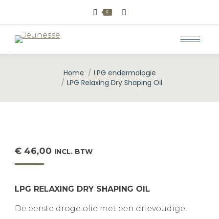
Zoeken:
0
Home
LPG endermologie
Je bent hier:
LPG Relaxing Dry Shaping Oil
€
46,00
INCL. BTW
LPG RELAXING DRY SHAPING OIL
De eerste droge olie met een drievoudige