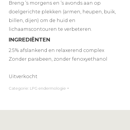
Breng ’s morgens en ’s avonds aan op
doelgerichte plekken (armen, heupen, buik,
billen, dijen) om de huid en
lichaamscontouren te verbeteren.
INGREDIËNTEN
2.5% afslankend en relaxerend complex
Zonder parabeen, zonder fenoxyethanol
Uitverkocht
Categorie:
LPG endermologie