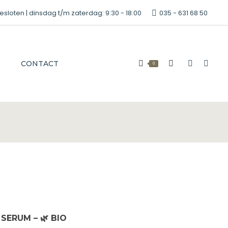
oten | dinsdag t/m zaterdag: 9:30 - 18:00
035 - 631 68 50
S
CONTACT
0
Zoeken:
Faceboo
Inst
page
page
opens
open
in
in
new
new
window
win
R SERUM
– 🌿 BIO