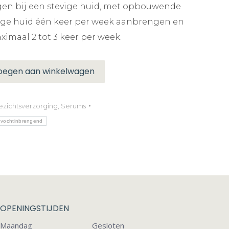
en bij een stevige huid, met opbouwende
elige huid één keer per week aanbrengen en
maal 2 tot 3 keer per week.
oegen aan winkelwagen
ezichtsverzorging
,
Serums
vochtinbrengend
OPENINGSTIJDEN
Maandag
Gesloten