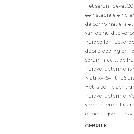
Het serum bevat 20%
een stabiele en die
de combinatie met 
van de huid te verb
huidcellen. Bevord
doorbloeding en re
serum maakt de hui
huidverbetering is
Matrixyl Synthe6 di
Het is een krachtig
huidverbetering. V
verminderen. Daarn
genezingsproces va
GEBRUIK