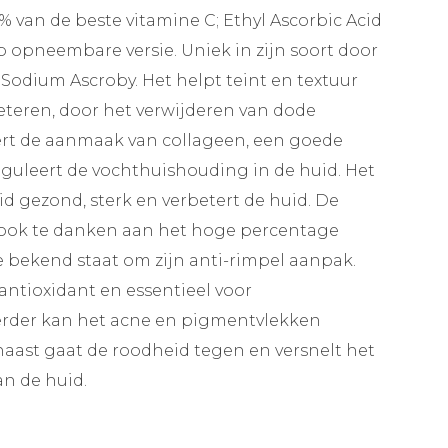
 van de beste vitamine C; Ethyl Ascorbic Acid
p opneembare versie. Uniek in zijn soort door
Sodium Ascroby. Het helpt teint en textuur
eteren, door het verwijderen van dode
ert de aanmaak van collageen, een goede
guleert de vochthuishouding in de huid. Het
d gezond, sterk en verbetert de huid. De
 ook te danken aan het hoge percentage
e bekend staat om zijn anti-rimpel aanpak.
 antioxidant en essentieel voor
erder kan het acne en pigmentvlekken
aast gaat de roodheid tegen en versnelt het
n de huid.