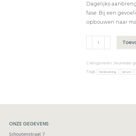
Dagelijks aanbreng
fase. Bij een gevo
opbouwen naar maxi
Vitamine
Toev
C
Elixer
Categorieën:
Jeunesse g
Serum
Tags:
moisturizing
serum
aantal
ONZE GEGEVENS
Schoutenstraat 7