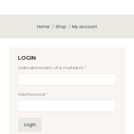
Home
Shop
My account
Je bent hier:
LOGIN
Gebruikersnaam of e-mailadres
*
Vereist
Wachtwoord
*
Vereist
Login