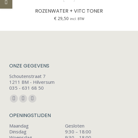
ROZENWATER + VITC TONER
€
29,50
incl. BTW
.
ONZE GEGEVENS
Schoutenstraat 7
1211 BM - Hilversum
035 - 631 68 50
Vind ons op:
Facebook
Instagram
Mail
page
page
page
OPENINGSTIJDEN
opens
opens
opens
Maandag
Gesloten
in
in
in
Dinsdag
9:30 – 18:00
new
new
new
Woensdag
9:30 – 18:00