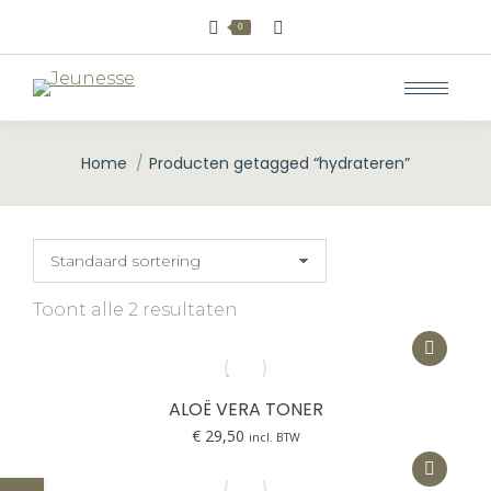
Zoeken:
0
Home
Producten getagged “hydrateren”
Je bent hier:
Toont alle 2 resultaten
ALOË VERA TONER
€
29,50
incl. BTW