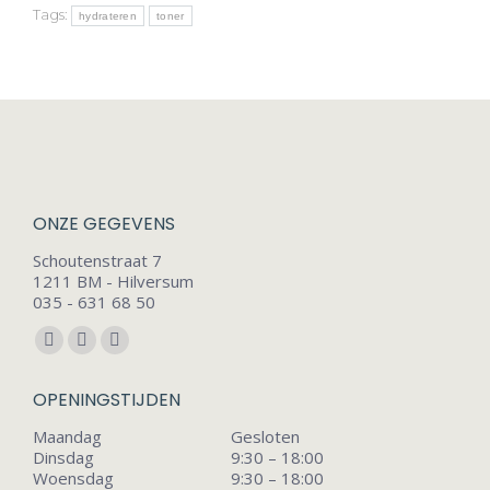
Tags:
hydrateren
toner
ONZE GEGEVENS
Schoutenstraat 7
1211 BM - Hilversum
035 - 631 68 50
Vind ons op:
Facebook
Instagram
Mail
page
page
page
OPENINGSTIJDEN
opens
opens
opens
Maandag
Gesloten
in
in
in
Dinsdag
9:30 – 18:00
new
new
new
Woensdag
9:30 – 18:00