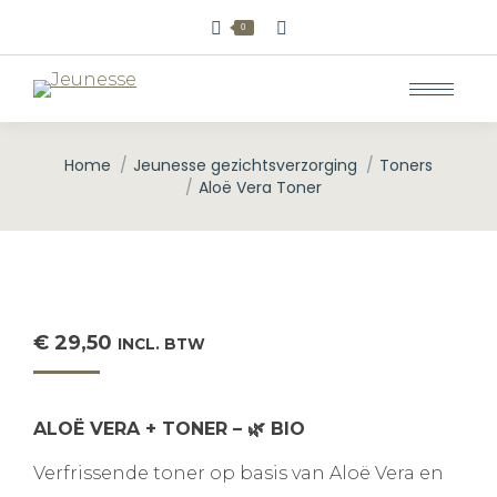
Zoeken:
0
Home
Jeunesse gezichtsverzorging
Toners
Je bent hier:
Aloë Vera Toner
€
29,50
INCL. BTW
ALOË VERA + TONER
– 🌿 BIO
Verfrissende toner op basis van Aloë Vera en