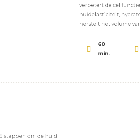
verbetert de cel functi
huidelasticiteit, hydra
herstelt het volume va
60
min.
t 5 stappen om de huid