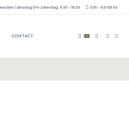
oten | dinsdag t/m zaterdag: 9:30 - 18:00
035 - 631 68 50
S
CONTACT
0
Zoeken:
Faceboo
Inst
page
page
opens
open
in
in
new
new
window
win