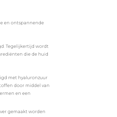
hte en ontspannende
. Tegelijkertijd wordt
rediënten die de huid
adigd met hyaluronzuur
toffen door middel van
hermen en een
iever gemaakt worden